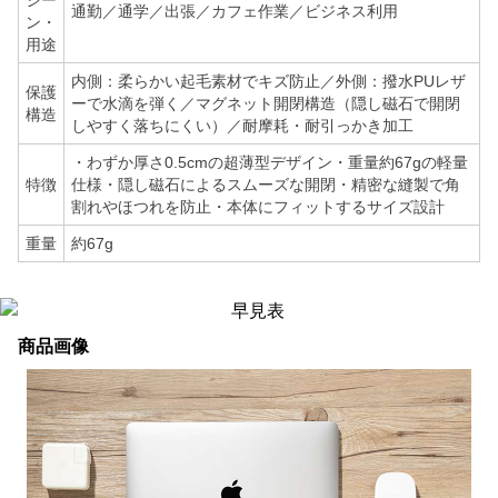
シー
通勤／通学／出張／カフェ作業／ビジネス利用
ン・
用途
内側：柔らかい起毛素材でキズ防止／外側：撥水PUレザ
保護
ーで水滴を弾く／マグネット開閉構造（隠し磁石で開閉
構造
しやすく落ちにくい）／耐摩耗・耐引っかき加工
・わずか厚さ0.5cmの超薄型デザイン・重量約67gの軽量
特徴
仕様・隠し磁石によるスムーズな開閉・精密な縫製で角
割れやほつれを防止・本体にフィットするサイズ設計
重量
約67g
商品画像