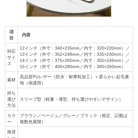
項
内容
目
12インチ（外寸：340×235mm／内寸：320×220mm）／
対応
13インチ（外寸：352×248mm／内寸：335×230mm）／
サイ
14インチ（外寸：375×265mm／内寸：355×245mm）／
ズ
15インチ（外寸：400×280mm／内寸：380×260mm）
高品質PUレザー（防水・耐摩耗加工）＋柔らかい起毛裏
素材
地（保護用）
持ち
運び
スリーブ型（軽量・薄型、持ち運びやすいデザイン）
方法
カラ
ブラウン／ベージュ／グレー／ブラック（推定、記載は
ー
複数色展開）
推奨