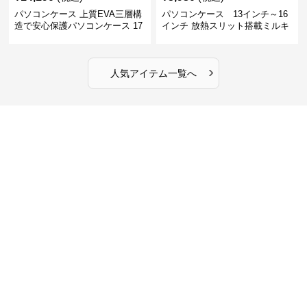
パソコンケース 上質EVA三層構
パソコンケース 13インチ～16
造で安心保護パソコンケース 17
インチ 放熱スリット搭載ミルキ
インチ対応 ビジネス 通勤 出張
ータッチプロテクトパソコンケ
カフェ作業
ース
›
人気アイテム一覧へ