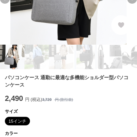
Previous slide
Ne
パソコンケース 通勤に最適な多機能ショルダー型パソコ
ンケース
2,490
円 (税込)
3,720
円 (割引前)
サイズ
15インチ
カラー