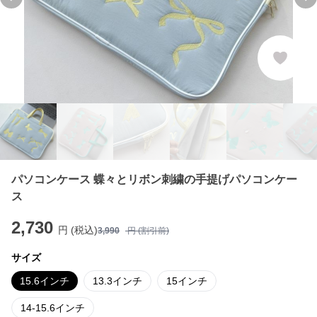
Previous slide
Ne
パソコンケース 蝶々とリボン刺繍の手提げパソコンケー
ス
2,730
円 (税込)
3,990
円 (割引前)
サイズ
15.6インチ
13.3インチ
15インチ
14-15.6インチ