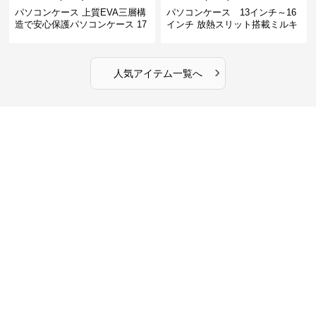
パソコンケース 上質EVA三層構
パソコンケース 13インチ～16
造で安心保護パソコンケース 17
インチ 放熱スリット搭載ミルキ
インチ対応 ビジネス 通勤 出張
ータッチプロテクトパソコンケ
カフェ作業
ース
›
人気アイテム一覧へ