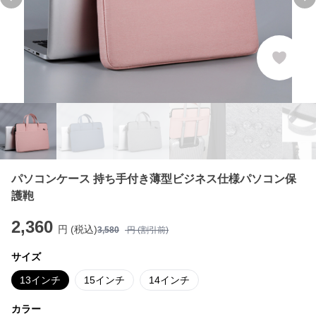
Previous slide
Ne
パソコンケース 持ち手付き薄型ビジネス仕様パソコン保
護鞄
2,360
円 (税込)
3,580
円 (割引前)
サイズ
13インチ
15インチ
14インチ
カラー