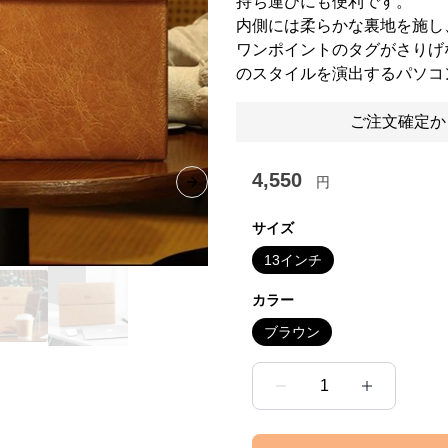
持ち運びにも便利です。
内側には柔らかな裏地を施し
ワンポイントのタグがさりげ
のスタイルを演出するパソコ
ご注文確定か
4,550
円
Next slide
サイズ
13インチ
カラー
ブラウン
1