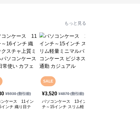
もっと見る
SALE
SALE
80
¥
3,520
¥
2,800
¥
5930
(割引前)
¥
4870
(割引前)
¥
4070
(割引前)
ンケース 11イン
パソコンケース 13イン
パソコンケース 13.3イ
6インチ 織り目テ
チ～15インチ スリム軽
ンチ～16インチ さりげ
チャ上質ミニマルパ
量ミニマルパソコンケー
なく可愛いシンプルデザ
ケース 通勤 日常
ス ビジネス 通勤 カジュ
インパソコンケース ビ
カフェ作業
アル
ジネス 通勤 日常使い