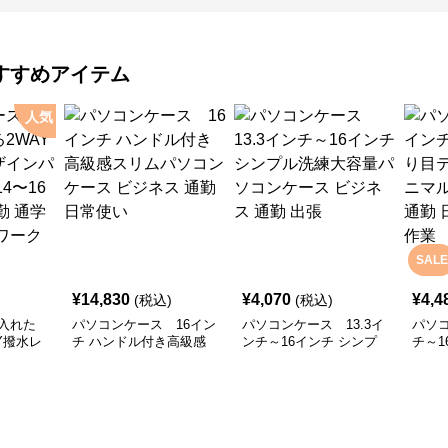
すすめアイテム
人気
SALE
¥
14,830
¥
4,070
¥
4,4
(税込)
(税込)
入れた
パソコンケース 16イン
パソコンケース 13.3イ
パソコ
Y撥水レ
チ ハンドル付き高級感
ンチ～16インチ シンプ
チ～1
ソコンケ
スリムパソコンケース
ル洗練大容量パソコンケ
クス
ンチ対応
ビジネス 通勤 日常使い
ース ビジネス 通勤 出張
ソコン
 リモート
使い 