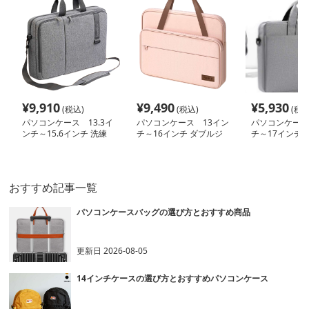
¥
9,910
¥
9,490
¥
5,930
(税込)
(税込)
(税込
パソコンケース 13.3イ
パソコンケース 13イン
パソコンケース
ンチ～15.6インチ 洗練
チ～16インチ ダブルジ
チ～17インチ 
ビジネスデザインパソコ
ッパー多収納パソコンケ
ーストラップ付
ンケース 上質 ビジネス
ース ビジネス 通勤 出張
パソコンケース 
通勤 出張 在宅ワーク
張 日常使い
おすすめ記事一覧
パソコンケースバッグの選び方とおすすめ商品
更新日
2026-08-05
14インチケースの選び方とおすすめパソコンケース