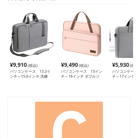
¥
9,910
¥
9,490
¥
5,930
(税込)
(税込)
(税込
パソコンケース 13.3イ
パソコンケース 13イン
パソコンケース
ンチ～15.6インチ 洗練
チ～16インチ ダブルジ
チ～17インチ 
ビジネスデザインパソコ
ッパー多収納パソコンケ
ーストラップ付
ンケース 上質 ビジネス
ース ビジネス 通勤 出張
パソコンケース 
通勤 出張 在宅ワーク
張 日常使い