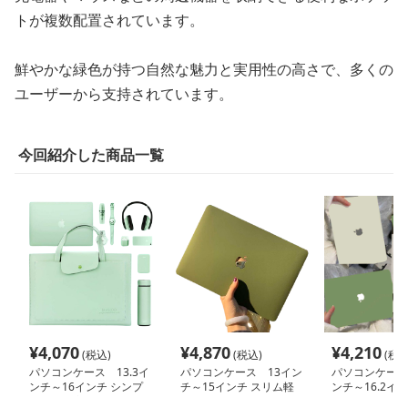
トが複数配置されています。
鮮やかな緑色が持つ自然な魅力と実用性の高さで、多くの
ユーザーから支持されています。
今回紹介した商品一覧
¥
4,070
¥
4,870
¥
4,210
(税込)
(税込)
(税込
パソコンケース 13.3イ
パソコンケース 13イン
パソコンケース 
ンチ～16インチ シンプ
チ～15インチ スリム軽
ンチ～16.2イ
ル洗練大容量パソコンケ
量ミニマルパソコンケー
マット洗練デザ