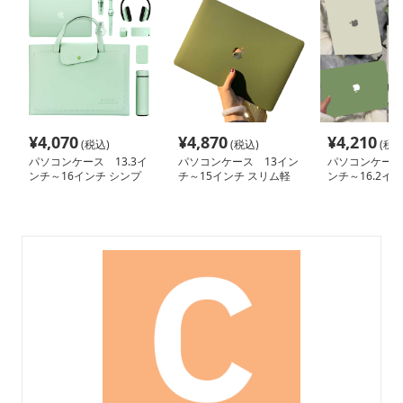
¥
4,070
¥
4,870
¥
4,210
(税込)
(税込)
(税込
パソコンケース 13.3イ
パソコンケース 13イン
パソコンケース 
ンチ～16インチ シンプ
チ～15インチ スリム軽
ンチ～16.2イ
ル洗練大容量パソコンケ
量ミニマルパソコンケー
マット洗練デザ
ース ビジネス 通勤 出張
ス ビジネス 通勤 カジュ
コンケース 日常
アル
勤 カフェ作業