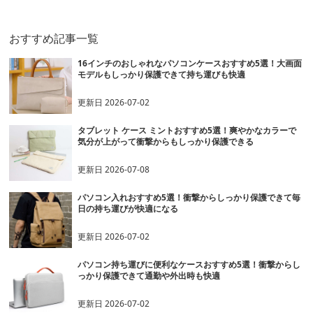
ース ビジネス 通勤 出張
ス ビジネス 通勤 カジュ
コンケース 日常
アル
勤 カフェ作業
おすすめ記事一覧
16インチのおしゃれなパソコンケースおすすめ5選！大画面
モデルもしっかり保護できて持ち運びも快適
更新日
2026-07-02
タブレット ケース ミントおすすめ5選！爽やかなカラーで
気分が上がって衝撃からもしっかり保護できる
更新日
2026-07-08
パソコン入れおすすめ5選！衝撃からしっかり保護できて毎
日の持ち運びが快適になる
更新日
2026-07-02
パソコン持ち運びに便利なケースおすすめ5選！衝撃からし
っかり保護できて通勤や外出時も快適
更新日
2026-07-02