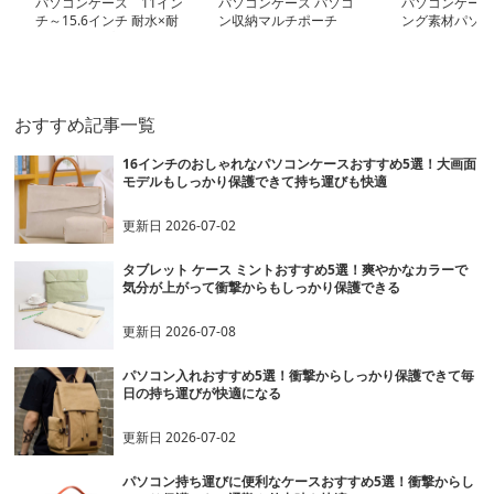
パソコンケース 11イン
パソコンケース パソコ
パソコンケース
チ～15.6インチ 耐水×耐
ン収納マルチポーチ
ング素材パソコ
衝撃マルチプロテクトパ
ソコンケース 通勤 通学
外出
おすすめ記事一覧
16インチのおしゃれなパソコンケースおすすめ5選！大画面
モデルもしっかり保護できて持ち運びも快適
更新日
2026-07-02
タブレット ケース ミントおすすめ5選！爽やかなカラーで
気分が上がって衝撃からもしっかり保護できる
更新日
2026-07-08
パソコン入れおすすめ5選！衝撃からしっかり保護できて毎
日の持ち運びが快適になる
更新日
2026-07-02
パソコン持ち運びに便利なケースおすすめ5選！衝撃からし