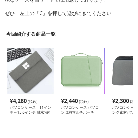
ぜひ、左上の「C」を押して遊びにきてください！
今回紹介する商品一覧
¥
4,280
¥
2,440
¥
2,300
(税込)
(税込)
(税込
パソコンケース 11イン
パソコンケース パソコ
パソコンケース
チ～15.6インチ 耐水×耐
ン収納マルチポーチ
ング素材パソコ
衝撃マルチプロテクトパ
ソコンケース 通勤 通学
外出