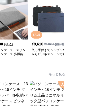
SALE
SALE
30
¥
9,610
¥
6,330
(税込)
¥
11630
(割引前)
¥
7990
(割引前)
コンケース スリム
取っ手付きでシンプルだ
パソコンケース A4トー
コンケース 多機能
からビジネスシーンでも
トバッグに入るパソコン
で使いやすい
使いやすいパソコンケー
ケース
ス
もっと見る
人気