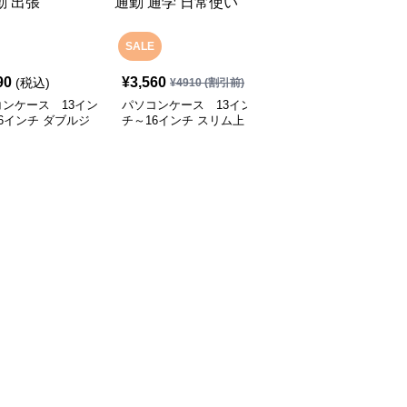
SALE
90
¥
3,560
¥
5,750
(税込)
(税込)
¥
4910
(割引前)
ンケース 13イン
パソコンケース 13イン
パソコンケース 多機能
6インチ ダブルジ
チ～16インチ スリム上
防水メッセンジャーバッ
ー多収納パソコンケ
品ミニマルリュック型パ
グ型パソコンケース
ビジネス 通勤 出張
ソコンケース 通勤 通学
日常使い