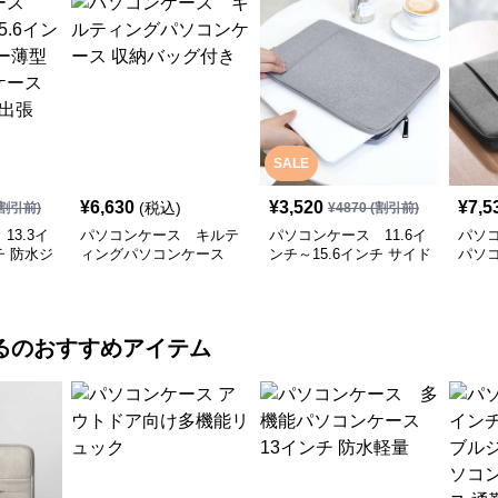
SALE
¥
6,630
¥
3,520
¥
7,5
(税込)
割引前)
¥
4870
(割引前)
13.3イ
パソコンケース キルテ
パソコンケース 11.6イ
パソ
チ 防水ジ
ィングパソコンケース
ンチ～15.6インチ サイド
パソ
パソコン
収納バッグ付き
ポケット付きスリム軽量
収納
 通勤 出
パソコンケース ビジネ
ス 通勤 カフェ作業
る
のおすすめアイテム