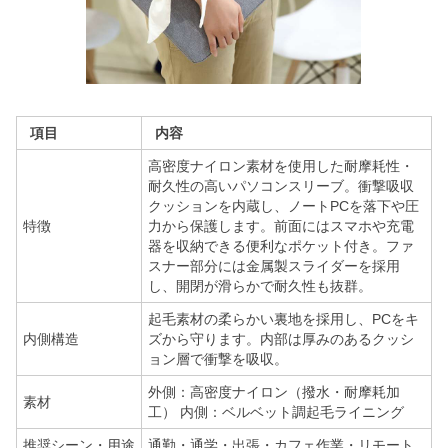
項目
内容
高密度ナイロン素材を使用した耐摩耗性・
耐久性の高いパソコンスリーブ。衝撃吸収
クッションを内蔵し、ノートPCを落下や圧
特徴
力から保護します。前面にはスマホや充電
器を収納できる便利なポケット付き。ファ
スナー部分には金属製スライダーを採用
し、開閉が滑らかで耐久性も抜群。
起毛素材の柔らかい裏地を採用し、PCをキ
内側構造
ズから守ります。内部は厚みのあるクッシ
ョン層で衝撃を吸収。
外側：高密度ナイロン（撥水・耐摩耗加
素材
工） 内側：ベルベット調起毛ライニング
推奨シーン・用途
通勤・通学・出張・カフェ作業・リモート