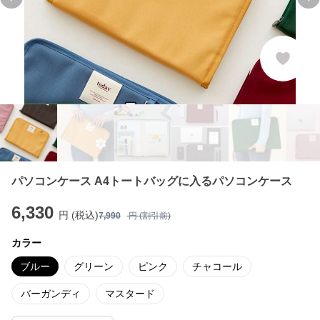
Previous slide
Ne
パソコンケース A4トートバッグに入るパソコンケース
6,330
円 (税込)
7,990
円 (割引前)
カラー
ブルー
グリーン
ピンク
チャコール
バーガンディ
マスタード