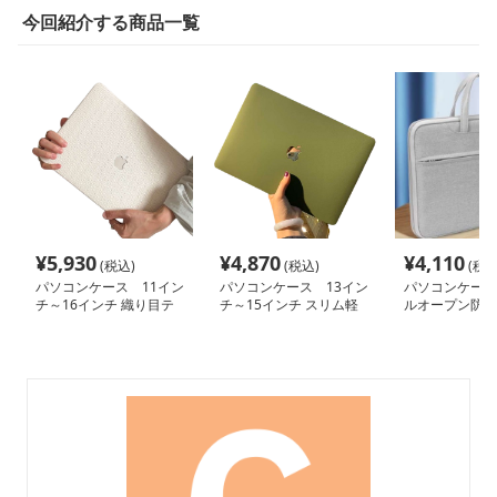
今回紹介する商品一覧
¥
5,930
¥
4,870
¥
4,110
(税込)
(税込)
(税込
パソコンケース 11イン
パソコンケース 13イン
パソコンケース 
チ～16インチ 織り目テ
チ～15インチ スリム軽
ルオープン防水
クスチャ上質ミニマルパ
量ミニマルパソコンケー
パソコンケース 
ソコンケース 通勤 日常
ス ビジネス 通勤 カジュ
インチ対応 通勤
使い カフェ作業
アル
活