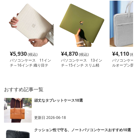
¥
5,930
¥
4,870
¥
4,110
(税込)
(税込)
(税込
パソコンケース 11イン
パソコンケース 13イン
パソコンケース 
チ～16インチ 織り目テ
チ～15インチ スリム軽
ルオープン防水
クスチャ上質ミニマルパ
量ミニマルパソコンケー
パソコンケース 
ソコンケース 通勤 日常
ス ビジネス 通勤 カジュ
インチ対応 通勤
使い カフェ作業
アル
活
おすすめ記事一覧
頑丈なタブレットケース10選
更新日
2026-06-18
クッション性で守る、ノートパソコンケースおすすめ10選