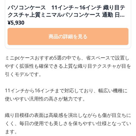
パソコンケース 11インチ～16インチ 織り目テ
クスチャ上質ミニマルパソコンケース 通勤 日常
使い カフェ作業
¥
5,930
商品の詳細を見る
ミニpcケースおすすめ5選の中でも、省スペースで設置し
やすく拡張性も確保できる上質な織り目テクスチャが目を
引くモデルです。
11インチから16インチまで対応しており、幅広い機種に
使いやすい汎用性の高さが魅力です。
織り目模様の表面は高級感を演出しながらも傷が目立ちに
くく、毎日の使用でも美しさを保ちやすい仕様となってい
ます。