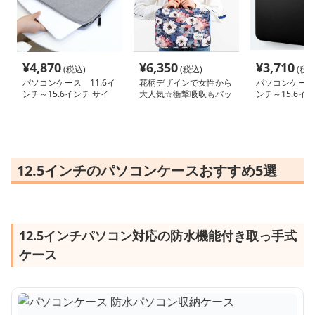
¥
4,870
¥
6,350
¥
3,710
(税込)
(税込)
(税込
パソコンケース 11.6イ
花柄デザインで女性から
パソコンケース 
ンチ～15.6インチ サイ
大人気☆衝撃吸収もバッ
ンチ～15.6イ
ドポケット付きスリム軽
チリな取っ手付きのパソ
撃ネオプレンポ
量パソコンケース ビジ
コンケース
パソコンケース 
ネス 通勤 カフェ作業
学 日常使い
12.5インチのパソコンケースおすすめ5選
12.5インチパソコン対応の防水機能付き取っ手式
ケース