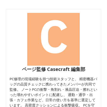
量パソコンケース ビジ
コンケース
パソコンケース 
ネス 通勤 カフェ作業
学 日常使い
ページ監修 Casecraft 編集部
PC修理の現場経験を持つ技術スタッフと、 精密機器バ
ッグの品質チェックに携わってきたメンバーが共同で
監修。 ノートPCの衝撃・角割れ・液晶圧迫・擦れとい
った壊れやすいポイントに配慮し、 通勤・通学・出
張・カフェ作業など、日常の使い方を基準に選定して
います。 高密度クッションによる衝撃吸収、 PCを守