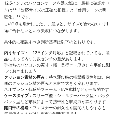
12.5インチのパソコンケースを選ぶ際に、最初に確認すべ
きは**「対応サイズの正確な把握」と「使用シーンの明
確化」**です。
この2点を曖昧にしたまま選ぶと、サイズが合わない・用
途に合わないという失敗につながります。
具体的に確認すべき判断基準は以下のとおりです。
内寸サイズ
：「12.5インチ対応」と記載されていても、製
品によって内寸に数センチの差があります。
手持ちのパソコンの実寸（幅・奥行き・厚み）を事前に測
っておきましょう
クッション素材の厚み
：持ち運び時の衝撃吸収性能は、内
側のクッション材の厚みと素材で大きく変わります。
ネオプレン・低反発フォーム・EVA素材などが一般的です
ケースタイプ
：スリーブ型・ショルダーバッグ型・バック
パック型など形状によって携帯性と収納力が異なります
開口部の構造
：ファスナーの耐久性や開閉のしやすさも、
毎日使うものだけに重要な判断基準です