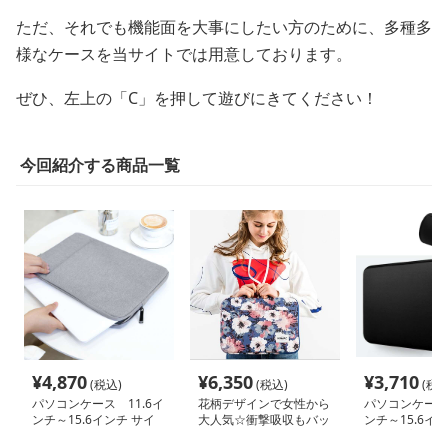
ただ、それでも機能面を大事にしたい方のために、多種多
様なケースを当サイトでは用意しております。
ぜひ、左上の「C」を押して遊びにきてください！
今回紹介する商品一覧
¥
4,870
¥
6,350
¥
3,710
(税込)
(税込)
(税込
パソコンケース 11.6イ
花柄デザインで女性から
パソコンケース 
ンチ～15.6インチ サイ
大人気☆衝撃吸収もバッ
ンチ～15.6イ
ドポケット付きスリム軽
チリな取っ手付きのパソ
撃ネオプレンポ