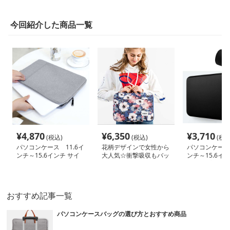
今回紹介した商品一覧
¥
4,870
¥
6,350
¥
3,710
(税込)
(税込)
(税込
パソコンケース 11.6イ
花柄デザインで女性から
パソコンケース 
ンチ～15.6インチ サイ
大人気☆衝撃吸収もバッ
ンチ～15.6イ
ドポケット付きスリム軽
チリな取っ手付きのパソ
撃ネオプレンポ
量パソコンケース ビジ
コンケース
パソコンケース 
ネス 通勤 カフェ作業
学 日常使い
おすすめ記事一覧
パソコンケースバッグの選び方とおすすめ商品