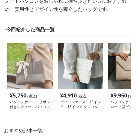
ノートパソコンをおしゃれに持ち歩きたい方におすすめ
の、実用性とデザイン性を両立したバッグです。
今回紹介した商品一覧
¥
5,750
¥
4,910
¥
9,950
(税込)
(税込)
(税込
パソコンケース リボン
パソコンケース 13イン
パソコンケース
付きレディースパソコン
チ～16インチ クロコダ
ロープ型ビジネ
ケース
イル型押しレザーエレガ
チバッグ
ントパソコンケース ビ
ジネス 通勤 商談
おすすめ記事一覧