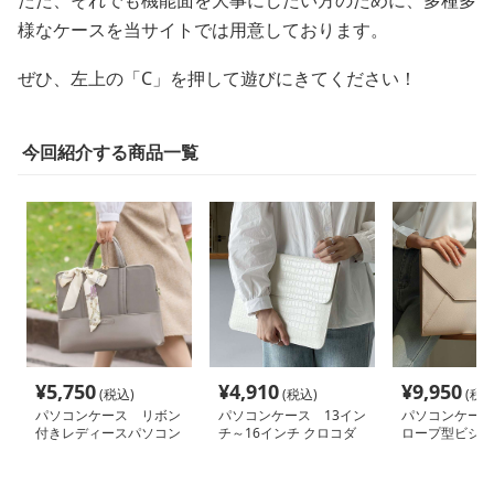
ただ、それでも機能面を大事にしたい方のために、多種多
様なケースを当サイトでは用意しております。
ぜひ、左上の「C」を押して遊びにきてください！
今回紹介する商品一覧
¥
5,750
¥
4,910
¥
9,950
(税込)
(税込)
(税込
パソコンケース リボン
パソコンケース 13イン
パソコンケース
付きレディースパソコン
チ～16インチ クロコダ
ロープ型ビジネ
ケース
イル型押しレザーエレガ
チバッグ
ントパソコンケース ビ
ジネス 通勤 商談