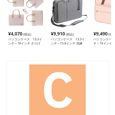
¥
4,070
¥
9,910
¥
9,490
(税込)
(税込)
(税込
パソコンケース 13.3イ
パソコンケース 13.3イ
パソコンケース
ンチ～16インチ さりげ
ンチ～15.6インチ 洗練
チ～16インチ 
なく可愛いシンプルデザ
ビジネスデザインパソコ
ッパー多収納パ
インパソコンケース ビ
ンケース 上質 ビジネス
ース ビジネス 
ジネス 通勤 日常使い
通勤 出張 在宅ワーク