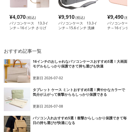
¥
4,070
¥
9,910
¥
9,490
(税込)
(税込)
(税込
パソコンケース 13.3イ
パソコンケース 13.3イ
パソコンケース
ンチ～16インチ さりげ
ンチ～15.6インチ 洗練
チ～16インチ 
なく可愛いシンプルデザ
ビジネスデザインパソコ
ッパー多収納パ
インパソコンケース ビ
ンケース 上質 ビジネス
ース ビジネス 
ジネス 通勤 日常使い
通勤 出張 在宅ワーク
おすすめ記事一覧
16インチのおしゃれなパソコンケースおすすめ5選！大画面
モデルもしっかり保護できて持ち運びも快適
更新日
2026-07-02
タブレット ケース ミントおすすめ5選！爽やかなカラーで
気分が上がって衝撃からもしっかり保護できる
更新日
2026-07-08
パソコン入れおすすめ5選！衝撃からしっかり保護できて毎
日の持ち運びが快適になる