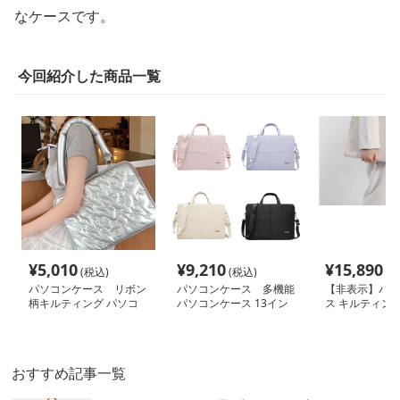
なケースです。
今回紹介した商品一覧
¥
5,010
¥
9,210
¥
15,890
(税込)
(税込)
(税
パソコンケース リボン
パソコンケース 多機能
【非表示】パソ
柄キルティング パソコ
パソコンケース 13イン
ス キルティン
ンケース 13インチ
チ 防水軽量
高級感あふれる
ッグ
おすすめ記事一覧