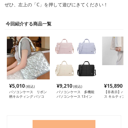
ぜひ、左上の「C」を押して遊びにきてください！
今回紹介する商品一覧
¥
5,010
¥
9,210
¥
15,890
(税込)
(税込)
(税
パソコンケース リボン
パソコンケース 多機能
【非表示】パソ
柄キルティング パソコ
パソコンケース 13イン
ス キルティン
ンケース 13インチ
チ 防水軽量
高級感あふれる
ッグ