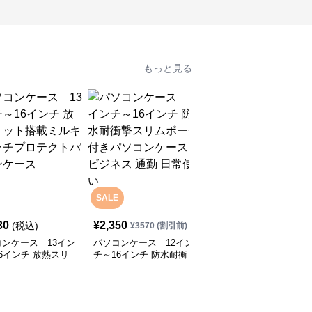
もっと見る
SALE
30
¥
2,350
¥
12,930
(税込)
(税込)
¥
3570
(割引前)
ンケース 13イン
パソコンケース 12イン
パソコンケース EVA三
6インチ 放熱スリ
チ～16インチ 防水耐衝
層構造で衝撃に強いパソ
搭載ミルキータッチ
撃スリムポーチ付きパソ
コンケース 13.3インチ
テクトパソコンケー
コンケース ビジネス 通
応 通勤 通学 カフェ作業
勤 日常使い