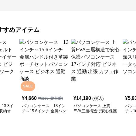
すすめアイテム
SALE
¥
4,660
¥
14,190
¥
5,9
(税込)
¥
6130
(割引前)
13.3イ
パソコンケース 13イン
パソコンケース 上質
パソコ
収納オ
チ～15.6インチ 金属ハン
EVA三層構造で安心保護
チ～1
ソコンケ
ドル付き革製ポーチセッ
パソコンケース 17イン
ット
会議 在宅
トパソコンケース ビジ
チ対応 ビジネス 通勤 出
プロ
ネス 通勤 商談
張 カフェ作業
ス