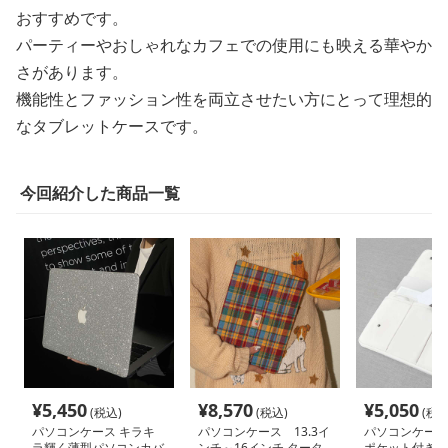
おすすめです。
パーティーやおしゃれなカフェでの使用にも映える華やか
さがあります。
機能性とファッション性を両立させたい方にとって理想的
なタブレットケースです。
今回紹介した商品一覧
¥
5,450
¥
8,570
¥
5,050
(税込)
(税込)
(税込
パソコンケース キラキ
パソコンケース 13.3イ
パソコンケース
ラ輝く薄型パソコンカバ
ンチ～16インチ タータ
ポケット付き薄