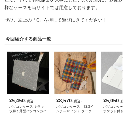
様なケースを当サイトでは用意しております。
ぜひ、左上の「C」を押して遊びにきてください！
今回紹介する商品一覧
¥
5,450
¥
8,570
¥
5,050
(税込)
(税込)
(税込
パソコンケース キラキ
パソコンケース 13.3イ
パソコンケース
ラ輝く薄型パソコンカバ
ンチ～16インチ タータ
ポケット付き薄
ー
ンチェック柄クラシック
ンケース
デザインパソコンケース
日常使い 通勤 カジュア