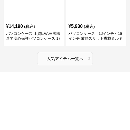
¥
14,190
¥
5,930
(税込)
(税込)
パソコンケース 上質EVA三層構
パソコンケース 13インチ～16
造で安心保護パソコンケース 17
インチ 放熱スリット搭載ミルキ
インチ対応 ビジネス 通勤 出張
ータッチプロテクトパソコンケ
カフェ作業
ース
›
人気アイテム一覧へ