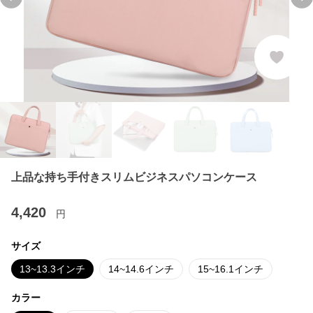
Previous slide
Ne
上品な持ち手付きスリムビジネスパソコンケース
4,420
円
サイズ
13~13.3インチ
14~14.6インチ
15~16.1インチ
カラー