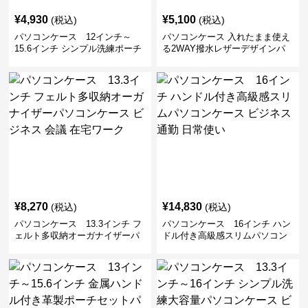
¥
4,930
¥
5,100
(税込)
(税込)
パソコンケース 12インチ～
パソコンケース 入れたまま使え
15.6インチ シンプル洗練ポーチ
る2WAY撥水レザーデザインパ
付きパソコンケース ビジネス 通
ソコンケース 14〜16インチ対応
勤 日常使い
通勤 通学 出張 リモートワーク
¥
8,270
¥
14,830
(税込)
(税込)
パソコンケース 13.3インチ フ
パソコンケース 16インチ ハン
ェルト多収納オーガナイザーパ
ドル付き高級感スリムパソコン
ソコンケース ビジネス 会議 在
ケース ビジネス 通勤 日常使い
宅ワーク