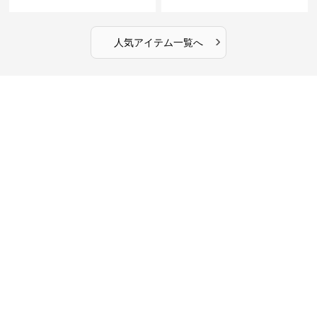
インチ対応 ビジネス 通勤 出張
ータッチプロテクトパソコンケ
カフェ作業
ース
›
人気アイテム一覧へ