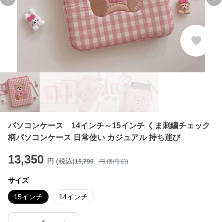
Previous slide
Ne
パソコンケース 14インチ～15インチ くま刺繍チェック
柄パソコンケース 日常使い カジュアル 持ち運び
13,350
円 (税込)
15,790
円 (割引前)
サイズ
15インチ
14インチ