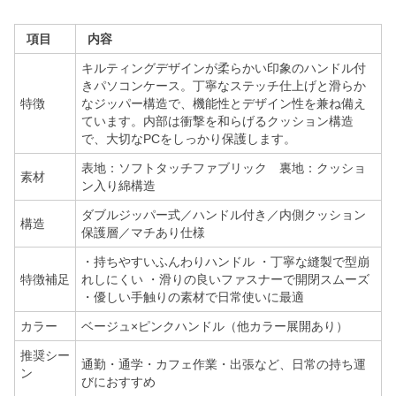
項目
内容
キルティングデザインが柔らかい印象のハンドル付
きパソコンケース。丁寧なステッチ仕上げと滑らか
特徴
なジッパー構造で、機能性とデザイン性を兼ね備え
ています。内部は衝撃を和らげるクッション構造
で、大切なPCをしっかり保護します。
表地：ソフトタッチファブリック 裏地：クッショ
素材
ン入り綿構造
ダブルジッパー式／ハンドル付き／内側クッション
構造
保護層／マチあり仕様
・持ちやすいふんわりハンドル ・丁寧な縫製で型崩
特徴補足
れしにくい ・滑りの良いファスナーで開閉スムーズ
・優しい手触りの素材で日常使いに最適
カラー
ベージュ×ピンクハンドル（他カラー展開あり）
推奨シー
通勤・通学・カフェ作業・出張など、日常の持ち運
ン
びにおすすめ