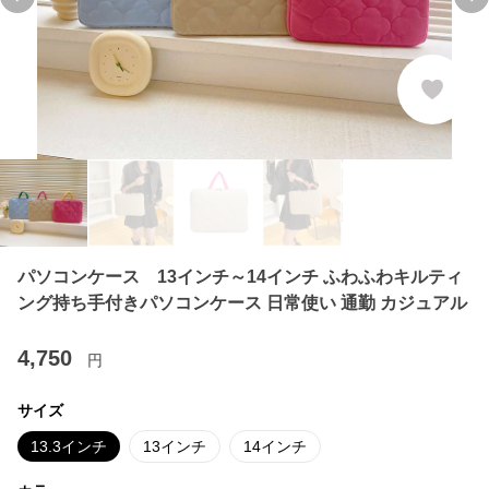
Previous slide
Ne
パソコンケース 13インチ～14インチ ふわふわキルティ
ング持ち手付きパソコンケース 日常使い 通勤 カジュアル
4,750
円
サイズ
13.3インチ
13インチ
14インチ