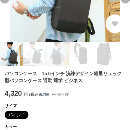
Previous slide
Ne
パソコンケース 15.6インチ 洗練デザイン軽量リュック
型パソコンケース 通勤 通学 ビジネス
4,320
円 (税込)
5,750
円 (割引前)
サイズ
15インチ
カラー