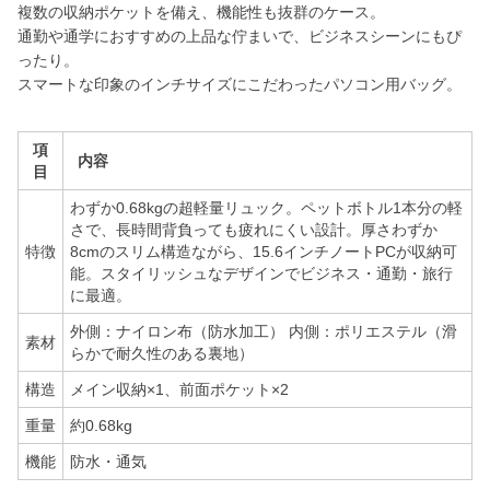
複数の収納ポケットを備え、機能性も抜群のケース。
通勤や通学におすすめの上品な佇まいで、ビジネスシーンにもぴ
ったり。
スマートな印象のインチサイズにこだわったパソコン用バッグ。
項
内容
目
わずか0.68kgの超軽量リュック。ペットボトル1本分の軽
さで、長時間背負っても疲れにくい設計。厚さわずか
特徴
8cmのスリム構造ながら、15.6インチノートPCが収納可
能。スタイリッシュなデザインでビジネス・通勤・旅行
に最適。
外側：ナイロン布（防水加工） 内側：ポリエステル（滑
素材
らかで耐久性のある裏地）
構造
メイン収納×1、前面ポケット×2
重量
約0.68kg
機能
防水・通気