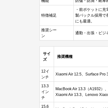
機能
防傷・防滴・耐摩
・前ポケットに充
特徴補足
製バックル採用で
にも最適。
推奨シー
通勤・出張・ビジ
ン
サイ
推奨機種
ズ
12イ
Xiaomi Air 12.5、Surface Pro
ンチ
13.3
MacBook Air 13.3（A1932）
イン
Xiaomi Air 13.3、Lenovo Xiaoxi
チ
15.6