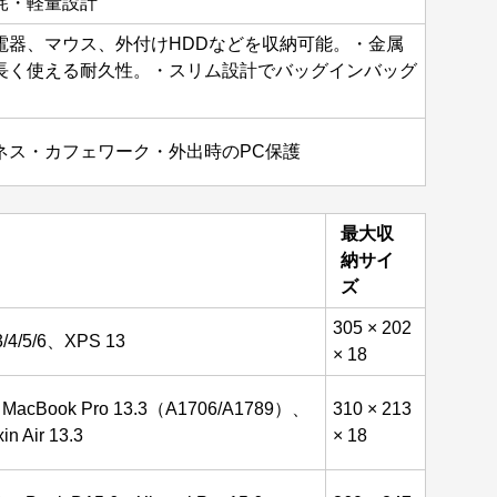
耗・軽量設計
電器、マウス、外付けHDDなどを収納可能。・金属
長く使える耐久性。・スリム設計でバッグインバッグ
ネス・カフェワーク・外出時のPC保護
最大収
納サイ
ズ
305 × 202
 3/4/5/6、XPS 13
× 18
、MacBook Pro 13.3（A1706/A1789）、
310 × 213
n Air 13.3
× 18