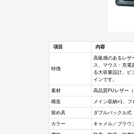
項目
内容
高級感のあるレザ
ス。マウス・充電
特徴
る大容量設計。ビ
インです。
素材
高品質PUレザー
構造
メイン収納×1、フ
留め具
ダブルバックル式
カラー
キャメル／ブラウ