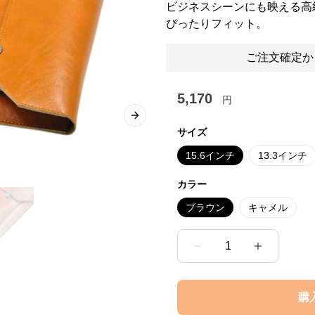
ビジネスシーンにも映える高
ぴったりフィット。
ご注文確定か
5,170
円
Next slide
サイズ
15.6インチ
13.3インチ
カラー
ブラウン
キャメル
1
購