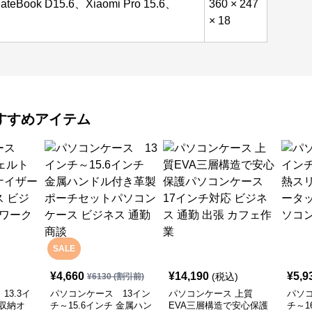
ateBook D15.6、Xiaomi Pro 15.6、
360 × 247
× 18
すすめアイテム
SALE
¥
4,660
¥
14,190
¥
5,9
(税込)
¥
6130
(割引前)
13.3イ
パソコンケース 13イン
パソコンケース 上質
パソコ
収納オ
チ～15.6インチ 金属ハン
EVA三層構造で安心保護
チ～1