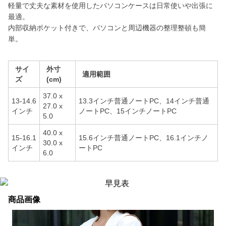
軽量で丈夫な素材を使用したパソコンケースは日常使いや出張に
最適。
内部収納ポケット付きで、パソコンと周辺機器の整理整頓も簡
単。
サイ
外寸
適用範囲
ズ
(cm)
37.0 x
13-14.6
13.3インチ普通ノートPC、14インチ普通
27.0 x
インチ
ノートPC、15インチノートPC
5.0
40.0 x
15-16.1
15.6インチ普通ノートPC、16.1インチノ
30.0 x
インチ
ートPC
6.0
商品画像