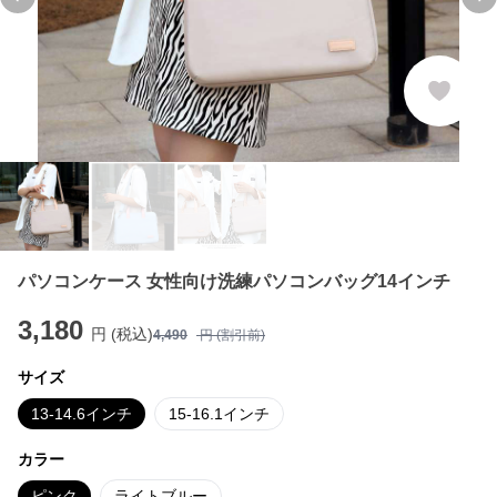
Previous slide
Ne
パソコンケース 女性向け洗練パソコンバッグ14インチ
3,180
円 (税込)
4,490
円 (割引前)
サイズ
13-14.6インチ
15-16.1インチ
カラー
ピンク
ライトブルー