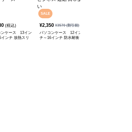
SALE
30
¥
2,350
¥
12,930
(税込)
(税込)
¥
3570
(割引前)
ンケース 13イン
パソコンケース 12イン
パソコンケース EVA三
6インチ 放熱スリ
チ～16インチ 防水耐衝
層構造で衝撃に強いパソ
搭載ミルキータッチ
撃スリムポーチ付きパソ
コンケース 13.3インチ
テクトパソコンケー
コンケース ビジネス 通
応 通勤 通学 カフェ作業
勤 日常使い