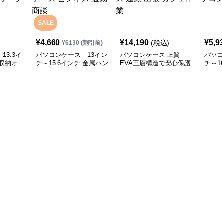
SALE
¥
4,660
¥
14,190
¥
5,9
(税込)
¥
6130
(割引前)
13.3イ
パソコンケース 13イン
パソコンケース 上質
パソコ
収納オ
チ～15.6インチ 金属ハン
EVA三層構造で安心保護
チ～1
ソコンケ
ドル付き革製ポーチセッ
パソコンケース 17イン
ット
会議 在宅
トパソコンケース ビジ
チ対応 ビジネス 通勤 出
プロ
ネス 通勤 商談
張 カフェ作業
ス