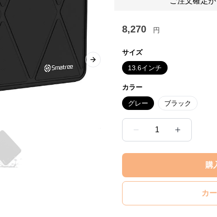
ご注文確定か
8,270
円
サイズ
Next slide
13.6インチ
カラー
グレー
ブラック
1
購
カー