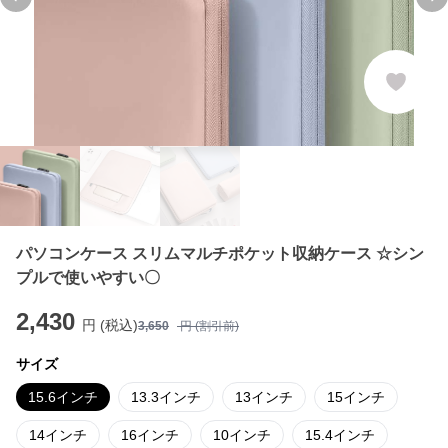
Previous slide
Ne
パソコンケース スリムマルチポケット収納ケース ☆シン
プルで使いやすい〇
2,430
円 (税込)
3,650
円 (割引前)
サイズ
15.6インチ
13.3インチ
13インチ
15インチ
14インチ
16インチ
10インチ
15.4インチ