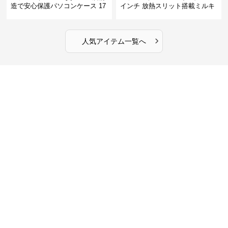
造で安心保護パソコンケース 17
インチ 放熱スリット搭載ミルキ
インチ対応 ビジネス 通勤 出張
ータッチプロテクトパソコンケ
カフェ作業
ース
›
人気アイテム一覧へ