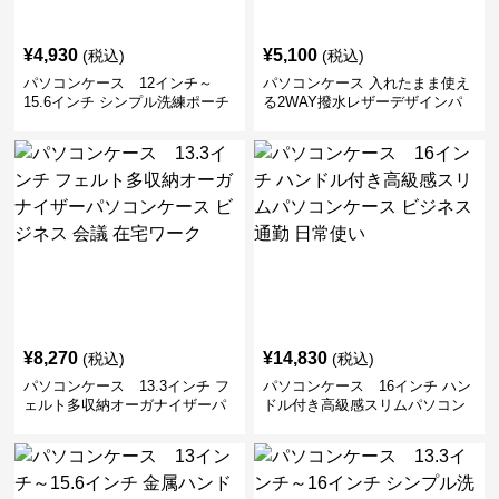
¥
4,930
¥
5,100
(税込)
(税込)
パソコンケース 12インチ～
パソコンケース 入れたまま使え
15.6インチ シンプル洗練ポーチ
る2WAY撥水レザーデザインパ
付きパソコンケース ビジネス 通
ソコンケース 14〜16インチ対応
勤 日常使い
通勤 通学 出張 リモートワーク
¥
8,270
¥
14,830
(税込)
(税込)
パソコンケース 13.3インチ フ
パソコンケース 16インチ ハン
ェルト多収納オーガナイザーパ
ドル付き高級感スリムパソコン
ソコンケース ビジネス 会議 在
ケース ビジネス 通勤 日常使い
宅ワーク