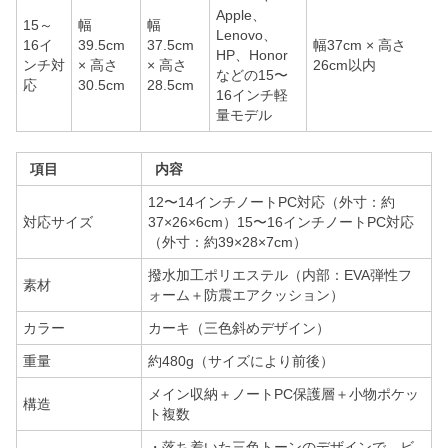
Apple、
15～
幅
幅
Lenovo、
16イ
39.5cm
37.5cm
幅37cm × 高さ
HP、Honor
ンチ対
× 高さ
× 高さ
26cm以内
などの15〜
応
30.5cm
28.5cm
16インチ軽
量モデル
項目
内容
12〜14インチノートPC対応（外寸：約
対応サイズ
37×26×6cm）15〜16インチノートPC対応
（外寸：約39×28×7cm）
撥水加工ポリエステル（内部：EVA弾性フ
素材
ォーム＋防震エアクッション）
カラー
カーキ（三色斜めデザイン）
重量
約480g（サイズにより前後）
メイン収納＋ノートPC保護層＋小物ポケッ
構造
ト複数
・落ち着いた三色トーンのデザインで、ビ