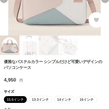
Previous slide
Ne
優雅なパステルカラー シンプルだけど可愛いデザインの
パソコンケース
4,950
円
サイズ
15.6インチ
13.3インチ
14インチ
16インチ