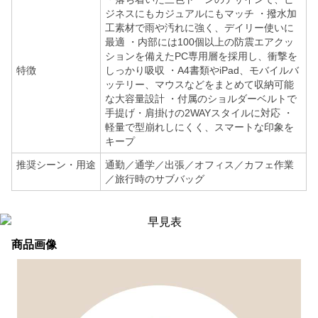
ジネスにもカジュアルにもマッチ ・撥水加
工素材で雨や汚れに強く、デイリー使いに
最適 ・内部には100個以上の防震エアクッ
ションを備えたPC専用層を採用し、衝撃を
特徴
しっかり吸収 ・A4書類やiPad、モバイルバ
ッテリー、マウスなどをまとめて収納可能
な大容量設計 ・付属のショルダーベルトで
手提げ・肩掛けの2WAYスタイルに対応 ・
軽量で型崩れしにくく、スマートな印象を
キープ
推奨シーン・用途
通勤／通学／出張／オフィス／カフェ作業
／旅行時のサブバッグ
商品画像