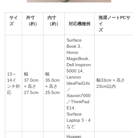
サイ
外寸
内寸
推奨ノートPCサ
ズ
（約）
（約）
対応機種例
イ
ズ
Surface
Book 3、
Honor
MagicBook、
Dell Inspiron
5000 14、
13～
幅
幅
Lenovo
14イ
37.0cm
35.0cm
幅33cm × 高さ
IdeaPad14s
ンチ対
× 高さ
× 高さ
23cm以内
／
応
27.5cm
25.5cm
Xiaoxin7000
／ThinkPad
E14、
Surface
Laptop 3・4
など
Huawei、