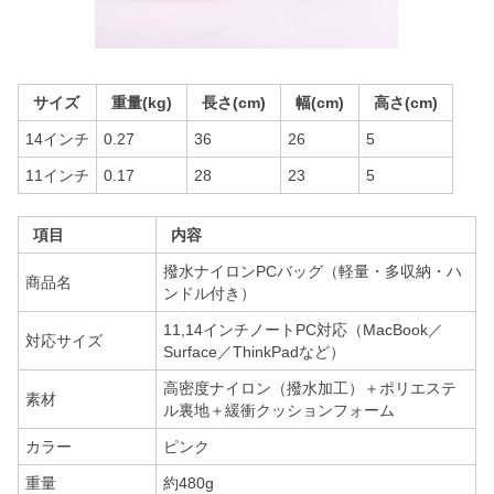
サイズ
重量(kg)
長さ(cm)
幅(cm)
高さ(cm)
14インチ
0.27
36
26
5
11インチ
0.17
28
23
5
項目
内容
撥水ナイロンPCバッグ（軽量・多収納・ハ
商品名
ンドル付き）
11,14インチノートPC対応（MacBook／
対応サイズ
Surface／ThinkPadなど）
高密度ナイロン（撥水加工）＋ポリエステ
素材
ル裏地＋緩衝クッションフォーム
カラー
ピンク
重量
約480g