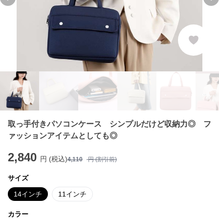
Previous slide
Ne
取っ手付きパソコンケース シンプルだけど収納力◎ フ
ァッションアイテムとしても◎
2,840
円 (税込)
4,110
円 (割引前)
サイズ
14インチ
11インチ
カラー