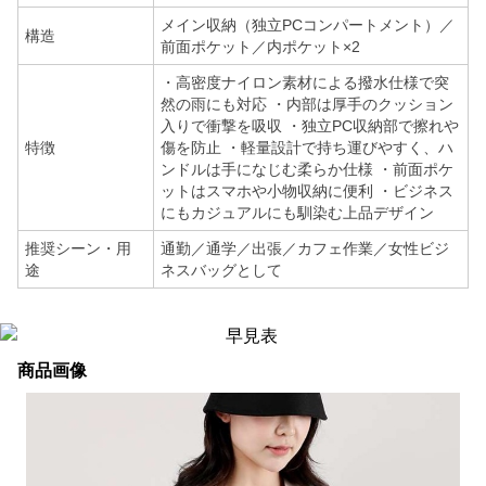
メイン収納（独立PCコンパートメント）／
構造
前面ポケット／内ポケット×2
・高密度ナイロン素材による撥水仕様で突
然の雨にも対応 ・内部は厚手のクッション
入りで衝撃を吸収 ・独立PC収納部で擦れや
特徴
傷を防止 ・軽量設計で持ち運びやすく、ハ
ンドルは手になじむ柔らか仕様 ・前面ポケ
ットはスマホや小物収納に便利 ・ビジネス
にもカジュアルにも馴染む上品デザイン
推奨シーン・用
通勤／通学／出張／カフェ作業／女性ビジ
途
ネスバッグとして
商品画像