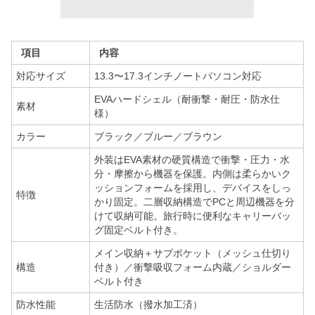
項目
内容
対応サイズ
13.3〜17.3インチノートパソコン対応
EVAハードシェル（耐衝撃・耐圧・防水仕
素材
様）
カラー
ブラック／ブルー／ブラウン
外装はEVA素材の硬質構造で衝撃・圧力・水
分・摩擦から機器を保護。内側は柔らかいク
ッションフォームを採用し、デバイスをしっ
特徴
かり固定。二層収納構造でPCと周辺機器を分
けて収納可能。旅行時に便利なキャリーバッ
グ固定ベルト付き。
メイン収納＋サブポケット（メッシュ仕切り
構造
付き）／衝撃吸収フォーム内蔵／ショルダー
ベルト付き
防水性能
生活防水（撥水加工済）