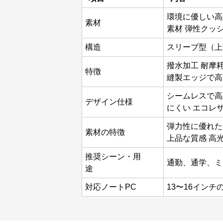
環境に優しい高
素材
素材 弾性クッ
構造
スリーブ型（上
撥水加工 耐摩
特徴
縫製エッジで高
シームレスで高
デザイン仕様
にくい エコレ
弾力性に優れた
素材の特徴
上品な質感 高
推奨シーン・用
通勤、通学、ミ
途
対応ノートPC
13〜16インチの