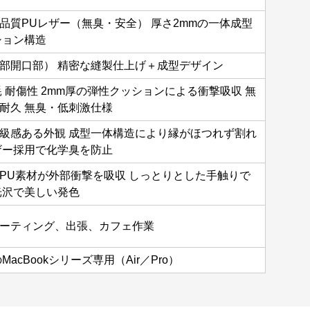
品質PUレザー（無臭・安全） 厚さ2mmの一体成型
ション構造
部開口部） 精密な縫製仕上げ＋成型デザイン
耗 耐傷性 2mm厚の弾性クッションによる衝撃吸収 無
耐久 無臭・低刺激仕様
級感ある外観 成型一体構造により縁がほつれず割れ
ザー採用で化学臭を防止
PU素材が外部衝撃を吸収 しっとりとした手触りで
光沢で美しい発色
ーティング、出張、カフェ作業
MacBookシリーズ専用（Air／Pro）