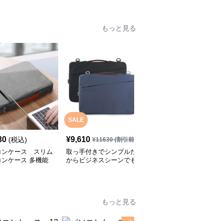
もっと見る
SALE
SALE
30
¥
9,610
¥
6,330
(税込)
¥
11630
(割引前)
¥
7990
(割引前)
コンケース スリム
取っ手付きでシンプルだ
パソコンケース A4トー
コンケース 多機能
からビジネスシーンでも
トバッグに入るパソコン
で使いやすい
使いやすいパソコンケー
ケース
ス
もっと見る