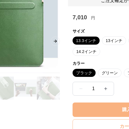
ご注文確定か
7,010
円
サイズ
13.3インチ
13インチ
Next slide
14.2インチ
カラー
ブラック
グリーン
1
購
カー