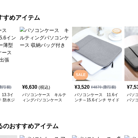
すすめアイテム
SALE
¥
6,630
¥
3,520
¥
7,5
(税込)
割引前)
¥
4870
(割引前)
13.3イ
パソコンケース キルテ
パソコンケース 11.6イ
パソ
チ 防水ジ
ィングパソコンケース
ンチ～15.6インチ サイド
パソ
パソコン
収納バッグ付き
ポケット付きスリム軽量
収納
 通勤 出
パソコンケース ビジネ
ス 通勤 カフェ作業
る
のおすすめアイテム