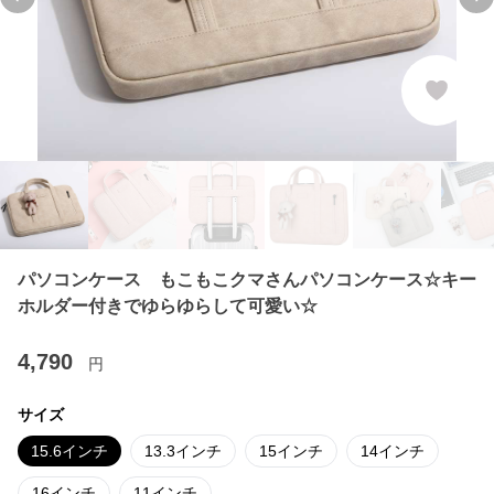
Previous slide
Ne
パソコンケース もこもこクマさんパソコンケース☆キー
ホルダー付きでゆらゆらして可愛い☆
4,790
円
サイズ
15.6インチ
13.3インチ
15インチ
14インチ
16インチ
11インチ