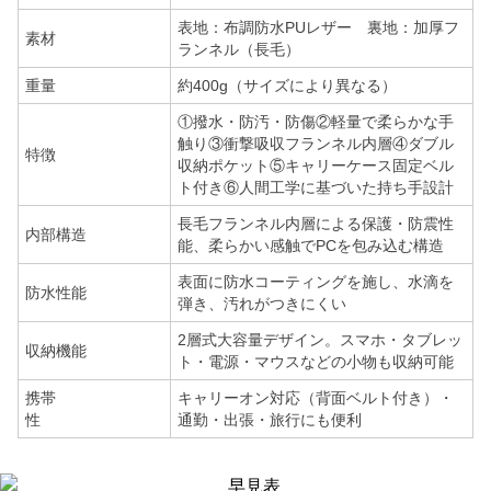
表地：布調防水PUレザー 裏地：加厚フ
素材
ランネル（長毛）
重量
約400g（サイズにより異なる）
①撥水・防汚・防傷②軽量で柔らかな手
触り③衝撃吸収フランネル内層④ダブル
特徴
収納ポケット⑤キャリーケース固定ベル
ト付き⑥人間工学に基づいた持ち手設計
長毛フランネル内層による保護・防震性
内部構造
能、柔らかい感触でPCを包み込む構造
表面に防水コーティングを施し、水滴を
防水性能
弾き、汚れがつきにくい
2層式大容量デザイン。スマホ・タブレッ
収納機能
ト・電源・マウスなどの小物も収納可能
携帯
キャリーオン対応（背面ベルト付き）・
性
通勤・出張・旅行にも便利