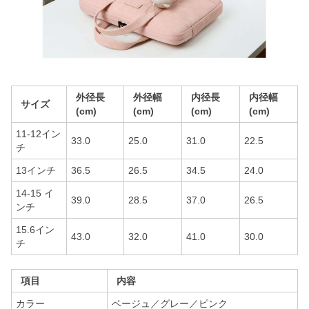
外径長
外径幅
内径長
内径幅
サイズ
(cm)
(cm)
(cm)
(cm)
11-12イン
33.0
25.0
31.0
22.5
チ
13インチ
36.5
26.5
34.5
24.0
14-15 イ
39.0
28.5
37.0
26.5
ンチ
15.6イン
43.0
32.0
41.0
30.0
チ
項目
内容
カラー
ベージュ／グレー／ピンク