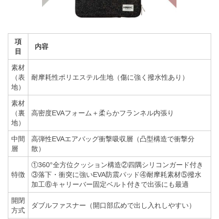
項
内容
目
素材
（表
耐摩耗性ポリエステル生地（傷に強く撥水性あり）
地）
素材
（裏
高密度EVAフォーム＋柔らかフランネル内張り
地）
中間
高弾性EVAエアバッグ衝撃吸収層（凸型構造で衝撃分
層
散）
①360°全方位クッション構造②四隅シリコンガード付き
特徴
③落下・衝突に強いEVA防震パッド④耐摩耗素材⑤撥水
加工⑥キャリーバー固定ベルト付きで出張にも最適
開閉
ダブルファスナー（開口部広めで出し入れしやすい）
方式