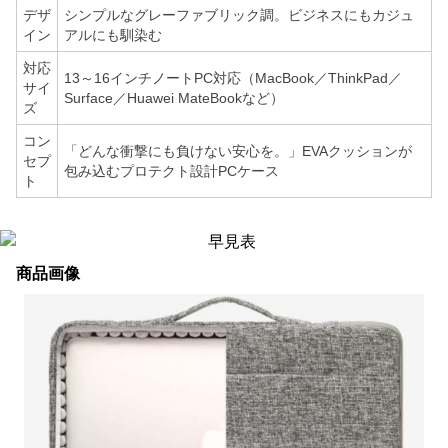
デザ
シンプルなグレーファブリック調。ビジネスにもカジュ
イン
アルにも馴染む
対応
13～16インチノートPC対応（MacBook／ThinkPad／
サイ
Surface／Huawei MateBookなど）
ズ
コン
「どんな衝撃にも負けない安心を。」EVAクッションが
セプ
包み込むプロテクト設計PCケース
ト
商品画像