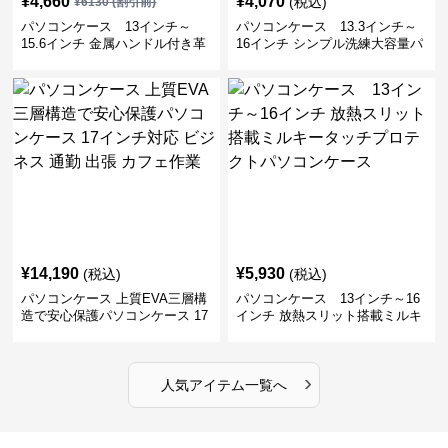
¥
4,660
¥
4,070
(税込)
¥
6130
(割引前)
パソコンケース 13インチ～
パソコンケース 13.3インチ～
15.6インチ 金属ハンドル付き革
16インチ シンプル洗練大容量パ
製ポーチセットパソコンケース
ソコンケース ビジネス 通勤 出
ビジネス 通勤 商談
張
¥
14,190
¥
5,930
(税込)
(税込)
パソコンケース 上質EVA三層構
パソコンケース 13インチ～16
造で安心保護パソコンケース 17
インチ 放熱スリット搭載ミルキ
インチ対応 ビジネス 通勤 出張
ータッチプロテクトパソコンケ
カフェ作業
ース
›
人気アイテム一覧へ