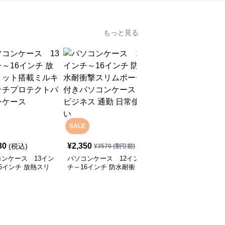
もっと見る
SALE
30
¥
2,350
¥
12,930
(税込)
(税込)
¥
3570
(割引前)
ンケース 13イン
パソコンケース 12イン
パソコンケース EVA三
6インチ 放熱スリ
チ～16インチ 防水耐衝
層構造で衝撃に強いパソ
搭載ミルキータッチ
撃スリムポーチ付きパソ
コンケース 13.3インチ
テクトパソコンケー
コンケース ビジネス 通
応 通勤 通学 カフェ作業
勤 日常使い