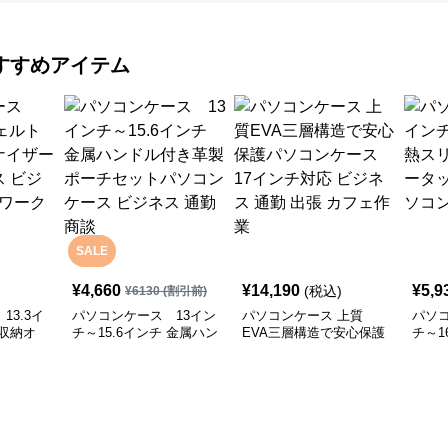
すすめアイテム
SALE
¥
4,660
¥
14,190
¥
5,9
(税込)
¥
6130
(割引前)
13.3イ
パソコンケース 13イン
パソコンケース 上質
パソコ
収納オ
チ～15.6インチ 金属ハン
EVA三層構造で安心保護
チ～1
ソコンケ
ドル付き革製ポーチセッ
パソコンケース 17イン
ット
会議 在宅
トパソコンケース ビジ
チ対応 ビジネス 通勤 出
プロ
ネス 通勤 商談
張 カフェ作業
ス