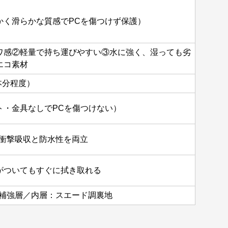
かく滑らかな質感でPCを傷つけず保護）
ワ感②軽量で持ち運びやすい③水に強く、湿っても劣
エコ素材
本分程度）
ト・金具なしでPCを傷つけない）
層で衝撃吸収と防水性を両立
がついてもすぐに拭き取れる
層：補強層／内層：スエード調裏地