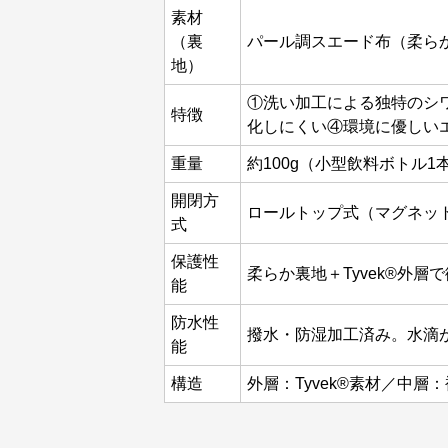
素材
（裏
パール調スエード布（柔ら
地）
①洗い加工による独特のシ
特徴
化しにくい④環境に優しい
重量
約100g（小型飲料ボトル1
開閉方
ロールトップ式（マグネッ
式
保護性
柔らか裏地＋Tyvek®外
能
防水性
撥水・防湿加工済み。水滴
能
構造
外層：Tyvek®素材／中