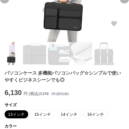
Previous slide
Ne
パソコンケース 多機能パソコンバッグ☆シンプルで使い
やすくビジネスシーンでも◎
6,130
円 (税込)
7,770
円 (割引前)
サイズ
13インチ
15インチ
14インチ
16インチ
カラー