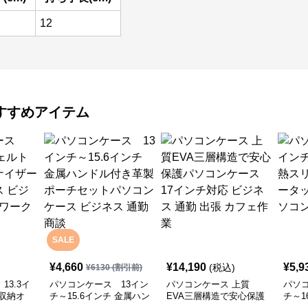
12
すすめアイテム
SALE
¥
4,660
¥
14,190
¥
5,9
(税込)
¥
6130
(割引前)
13.3イ
パソコンケース 13イン
パソコンケース 上質
パソコ
収納オ
チ～15.6インチ 金属ハン
EVA三層構造で安心保護
チ～1
ソコンケ
ドル付き革製ポーチセッ
パソコンケース 17イン
ット