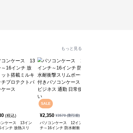
もっと見る
SALE
30
¥
2,350
¥
12,930
(税込)
(税込)
¥
3570
(割引前)
ンケース 13イン
パソコンケース 12イン
パソコンケース EVA三
6インチ 放熱スリ
チ～16インチ 防水耐衝
層構造で衝撃に強いパソ
搭載ミルキータッチ
撃スリムポーチ付きパソ
コンケース 13.3インチ