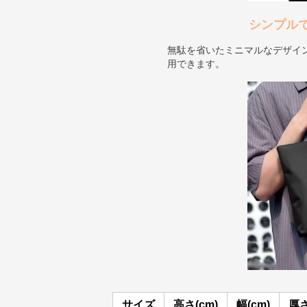
シンプル
無駄を省いたミニマルなデザイ
用できます。
サイズ
高さ(cm)
幅(cm)
厚さ