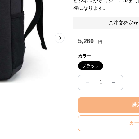
ビジネスからカジュアルまで
棒になります。
ご注文確定か
5,260
Next slide
円
カラー
ブラック
1
購
カー