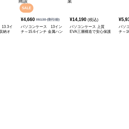
SALE
¥
4,660
¥
14,190
¥
5,9
(税込)
¥
6130
(割引前)
13.3イ
パソコンケース 13イン
パソコンケース 上質
パソコ
収納オ
チ～15.6インチ 金属ハン
EVA三層構造で安心保護
チ～1
ソコンケ
ドル付き革製ポーチセッ
パソコンケース 17イン
ット
会議 在宅
トパソコンケース ビジ
チ対応 ビジネス 通勤 出
プロ
ネス 通勤 商談
張 カフェ作業
ス