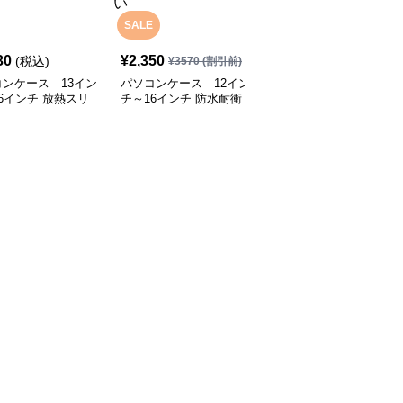
SALE
30
¥
2,350
¥
12,930
(税込)
(税込)
¥
3570
(割引前)
ンケース 13イン
パソコンケース 12イン
パソコンケース EVA三
6インチ 放熱スリ
チ～16インチ 防水耐衝
層構造で衝撃に強いパソ
搭載ミルキータッチ
撃スリムポーチ付きパソ
コンケース 13.3インチ
テクトパソコンケー
コンケース ビジネス 通
応 通勤 通学 カフェ作業
勤 日常使い