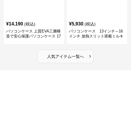
¥
14,190
¥
5,930
(税込)
(税込)
パソコンケース 上質EVA三層構
パソコンケース 13インチ～16
造で安心保護パソコンケース 17
インチ 放熱スリット搭載ミルキ
インチ対応 ビジネス 通勤 出張
ータッチプロテクトパソコンケ
カフェ作業
ース
›
人気アイテム一覧へ