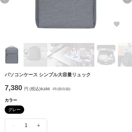
Previous slide
Ne
パソコンケース シンプル大容量リュック
7,380
円 (税込)
9,150
円 (割引前)
カラー
グレー
1