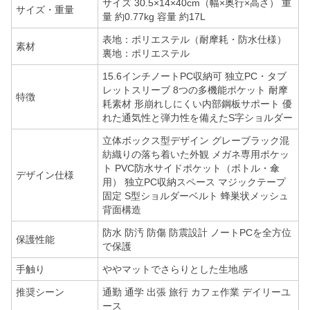
サイズ 30.5×14×40cm（幅×奥行×高さ） 重
サイズ・重量
量 約0.77kg 容量 約17L
表地：ポリエステル（耐摩耗・防水仕様）
素材
裏地：ポリエステル
15.6インチノートPC収納可 独立PC・タブ
レットスリーブ 8つの多機能ポケット 耐摩
特徴
耗素材 形崩れしにくい内部鋼板サポート 優
れた通気性と弾力性を備えたS字ショルダー
立体ボックス型デザイン グレーブラック混
紡織りの落ち着いた外観 メガネ専用ポケッ
ト PVC防水サイドポケット（ボトル・傘
デザイン仕様
用） 独立PC収納スペース マジックテープ
固定 S型ショルダーベルト 蜂巣状メッシュ
背面構造
防水 防汚 防傷 防震設計 ノートPCを全方位
保護性能
で保護
手触り
ややマットでさらりとした生地感
推奨シーン
通勤 通学 出張 旅行 カフェ作業 デイリーユ
ース