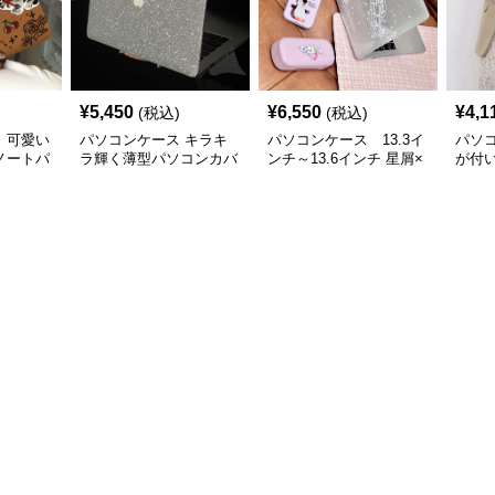
¥
5,450
¥
6,550
¥
4,1
(税込)
(税込)
 可愛い
パソコンケース キラキ
パソコンケース 13.3イ
パソ
ノートパ
ラ輝く薄型パソコンカバ
ンチ～13.6インチ 星屑×
が付
ー
音符ファンタジーデザイ
防水
ンパソコンケース 日常
ンケ
使い カジュアル 個性派