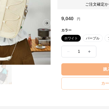
ご注文確定か
9,040
円
Next slide
カラー
ホワイト
パープル
1
購
カー