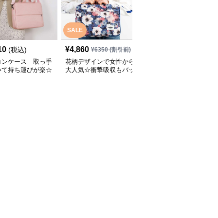
SALE
SALE
10
¥
4,860
¥
3,940
(税込)
¥
6350
(割引前)
¥
5330
(割引前)
コンケース 取っ手
花柄デザインで女性から
パソコンケース 11イン
いて持ち運びが楽☆
大人気☆衝撃吸収もバッ
チ～15.6インチ チェッ
機能もついたパソコ
チリな取っ手付きのパソ
ー柄フラワーモチーフキ
ース
コンケース
ャリーオン対応パソコン
ケース 旅行 通勤 日常使
い