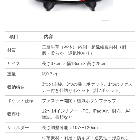
項目
内容
二層牛革（本体） 内側：超繊維皮内材（耐
材質
磨・柔らか・通気性あり）
サイズ
長さ37cm × 幅13cm × 高さ28cm
重量
約0.7kg
3つの主袋、3つの挿しポケット、1つのファス
収納構造
ナー付き仕切りポケット（計7ポケット）
ポケット仕様
ファスナー開閉＋磁気ボタンフラップ
12〜14インチノートPC、iPad Air、財布、A4
収容物
雑誌、書類など
ショルダー
長さ調整可能：107〜120cm
牛革素材・耐磨・防キズ・通気性・形崩れし