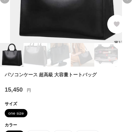
Previous slide
Ne
パソコンケース 超高級 大容量トートバッグ
15,450
円
サイズ
one size
カラー