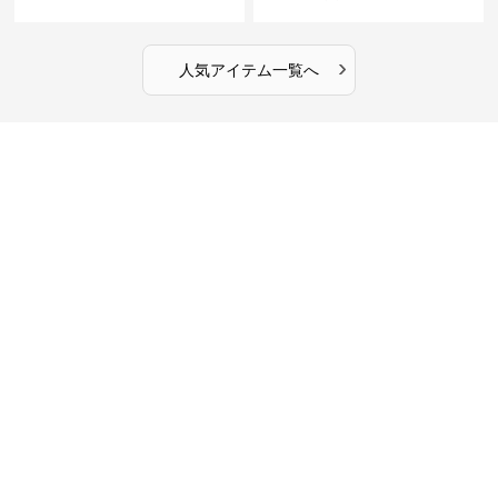
インチ対応 ビジネス 通勤 出張
ータッチプロテクトパソコンケ
カフェ作業
ース
›
人気アイテム一覧へ