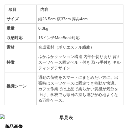
項目
内容
サイズ
縦26.5cm 横37cm 厚み4cm
重量
0.3kg
収納対応
16インチMacBook対応
素材
合成素材（ポリエステル繊維）
ふかふかクッション構造 内部仕切りあり 背面
特徴
スーツケース固定ベルト付き 取っ手付き キル
ティングデザイン
通勤の荷物をスマートにまとめたい方に。出
張時はスーツケースに固定でき移動が快適。
推奨シーン
カフェ作業では上品で柔らかい質感が気分を
上げ、学校でも毎日の持ち運びが心地よくな
る万能ケース。
商品画像