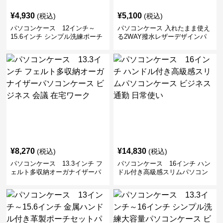
¥
4,930
¥
5,100
(税込)
(税込)
パソコンケース 12インチ～
パソコンケース 入れたまま使え
15.6インチ シンプル洗練ポーチ
る2WAY撥水レザーデザインパ
付きパソコンケース ビジネス 通
ソコンケース 14〜16インチ対応
勤 日常使い
通勤 通学 出張 リモートワーク
¥
8,270
¥
14,830
(税込)
(税込)
パソコンケース 13.3インチ フ
パソコンケース 16インチ ハン
ェルト多収納オーガナイザーパ
ドル付き高級感スリムパソコン
ソコンケース ビジネス 会議 在
ケース ビジネス 通勤 日常使い
宅ワーク