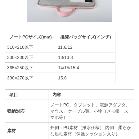
ノートPCサイズ(mm)
推奨バッグサイズ(インチ)
310×210以下
11.6/12
330×230以下
13/13.3
365×250以下
14/15/15.4
390×270以下
15.6
項目
内容
ノートPC、タブレット、電源アダプタ、
収納対応
マウス、ケーブル類、小物（メモ帳・ス
マホ等）
外側：PU素材（撥水仕様） 内側：柔らか
素材
な起毛素材（保護クッション入り）