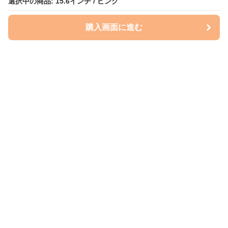
選択中の商品: 15.6インチ / ピンク
購入画面に進む
ケースクラフト
について
会社概要
利用規約