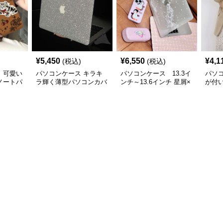
¥
5,450
¥
6,550
¥
4,1
(税込)
(税込)
 可愛い
パソコンケース キラキ
パソコンケース 13.3イ
パソ
ノートパ
ラ輝く薄型パソコンカバ
ンチ～13.6インチ 星屑×
が付
ー
音符ファンタジーデザイ
防水
ンパソコンケース 日常
ンケ
使い カジュアル 個性派