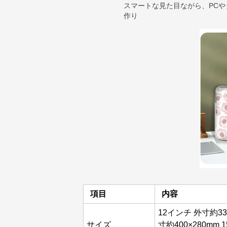
スマートな見た目ながら、PC
作り
項目
内容
12インチ 外寸約335
サイズ
寸約400×280mm 