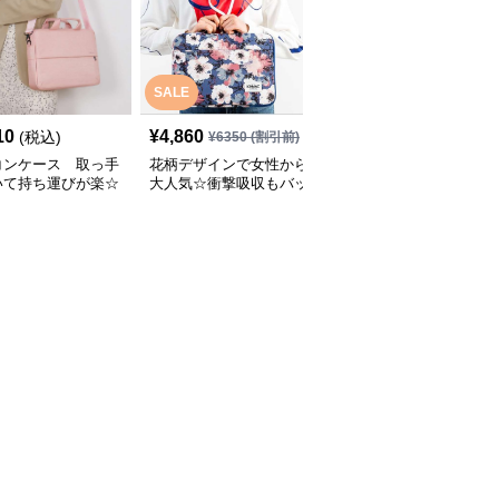
SALE
SALE
10
¥
4,860
¥
3,940
(税込)
¥
6350
(割引前)
¥
5330
(割引前)
コンケース 取っ手
花柄デザインで女性から
パソコンケース 11イン
いて持ち運びが楽☆
大人気☆衝撃吸収もバッ
チ～15.6インチ チェッ
機能もついたパソコ
チリな取っ手付きのパソ
ー柄フラワーモチーフキ
ース
コンケース
ャリーオン対応パソコン
ケース 旅行 通勤 日常使
い