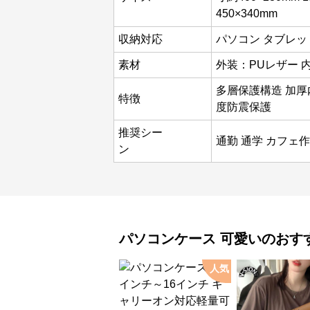
450×340mm
収納対応
パソコン タブレッ
素材
外装：PUレザー 
多層保護構造 加厚内
特徴
度防震保護
推奨シー
通勤 通学 カフェ作
ン
パソコンケース
可愛い
のおす
人気