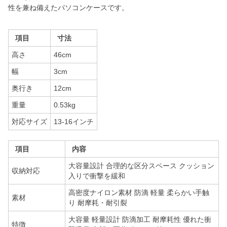
性を兼ね備えたパソコンケースです。
項目
寸法
高さ
46cm
幅
3cm
奥行き
12cm
重量
0.53kg
対応サイズ
13-16インチ
項目
内容
大容量設計 合理的な区分スペース クッション
収納対応
入りで衝撃を緩和
高密度ナイロン素材 防滴 軽量 柔らかい手触
素材
り 耐摩耗・耐引裂
大容量 軽量設計 防滴加工 耐摩耗性 優れた衝
特徴