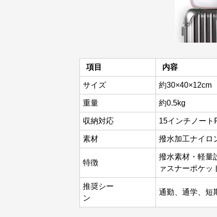
項目
内容
サイズ
約30×40×12cm
重量
約0.5kg
収納対応
15インチノート
素材
撥水加工ナイロ
撥水素材・軽量
特徴
ァスナーポケッ
推奨シー
通勤、通学、短
ン