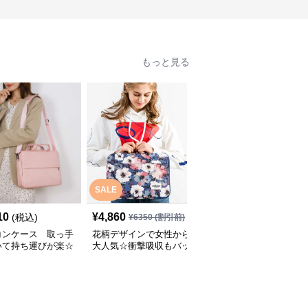
もっと見る
SALE
SALE
10
¥
4,860
¥
3,940
(税込)
¥
6350
(割引前)
¥
5330
(割引前)
コンケース 取っ手
花柄デザインで女性から
パソコンケース 11イン
いて持ち運びが楽☆
大人気☆衝撃吸収もバッ
チ～15.6インチ チェッ
機能もついたパソコ
チリな取っ手付きのパソ
ー柄フラワーモチーフキ
ース
コンケース
ャリーオン対応パソコン
ケース 旅行 通勤 日常使
い