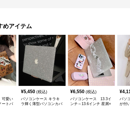
すめアイテム
¥
5,450
¥
6,550
¥
4,1
(税込)
(税込)
 可愛い
パソコンケース キラキ
パソコンケース 13.3イ
パソ
ノートパ
ラ輝く薄型パソコンカバ
ンチ～13.6インチ 星屑×
が付
ー
音符ファンタジーデザイ
防水
ンパソコンケース 日常
ンケ
使い カジュアル 個性派