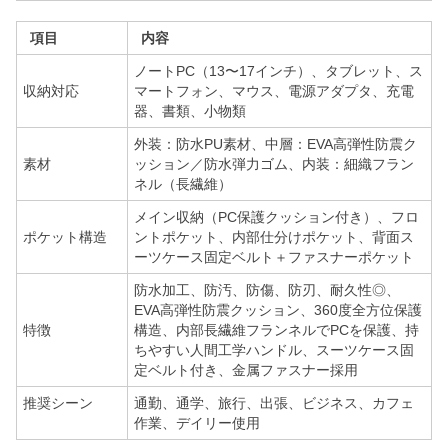
項目
内容
ノートPC（13〜17インチ）、タブレット、ス
収納対応
マートフォン、マウス、電源アダプタ、充電
器、書類、小物類
外装：防水PU素材、中層：EVA高弾性防震ク
素材
ッション／防水弾力ゴム、内装：細織フラン
ネル（長繊維）
メイン収納（PC保護クッション付き）、フロ
ポケット構造
ントポケット、内部仕分けポケット、背面ス
ーツケース固定ベルト＋ファスナーポケット
防水加工、防汚、防傷、防刃、耐久性◎、
EVA高弾性防震クッション、360度全方位保護
特徴
構造、内部長繊維フランネルでPCを保護、持
ちやすい人間工学ハンドル、スーツケース固
定ベルト付き、金属ファスナー採用
推奨シーン
通勤、通学、旅行、出張、ビジネス、カフェ
作業、デイリー使用