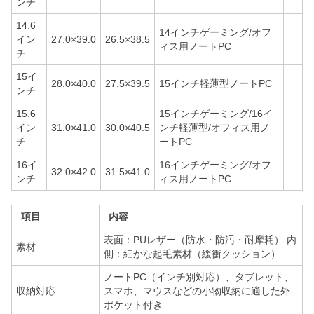
ンチ
14.6
14インチゲーミング/オフ
イン
27.0×39.0
26.5×38.5
ィス用ノートPC
チ
15イ
28.0×40.0
27.5×39.5
15インチ軽薄型ノートPC
ンチ
15.6
15インチゲーミング/16イ
イン
31.0×41.0
30.0×40.5
ンチ軽薄型/オフィス用ノ
チ
ートPC
16イ
16インチゲーミング/オフ
32.0×42.0
31.5×41.0
ンチ
ィス用ノートPC
項目
内容
表面：PUレザー（防水・防汚・耐摩耗） 内
素材
側：細かな起毛素材（緩衝クッション）
ノートPC（インチ別対応）、タブレット、
収納対応
スマホ、マウスなどの小物収納に適した外
ポケット付き