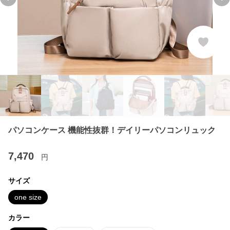
Previous slide
Ne
パソコンケース 機能性抜群！デイリーパソコンリュック
7,470
円
サイズ
one size
カラー