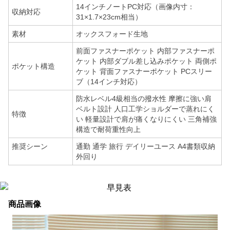
14インチノートPC対応（画像内寸：
収納対応
31×1.7×23cm相当）
素材
オックスフォード生地
前面ファスナーポケット 内部ファスナーポ
ケット 内部ダブル差し込みポケット 両側ポ
ポケット構造
ケット 背面ファスナーポケット PCスリー
ブ（14インチ対応）
防水レベル4級相当の撥水性 摩擦に強い肩
ベルト設計 人口工学ショルダーで蒸れにく
特徴
い 軽量設計で肩が痛くなりにくい 三角補強
構造で耐荷重性向上
推奨シーン
通勤 通学 旅行 デイリーユース A4書類収納
外回り
商品画像