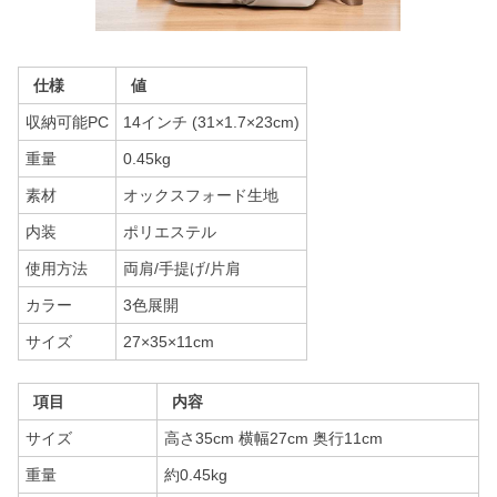
仕様
値
収納可能PC
14インチ (31×1.7×23cm)
重量
0.45kg
素材
オックスフォード生地
内装
ポリエステル
使用方法
両肩/手提げ/片肩
カラー
3色展開
サイズ
27×35×11cm
項目
内容
サイズ
高さ35cm 横幅27cm 奥行11cm
重量
約0.45kg