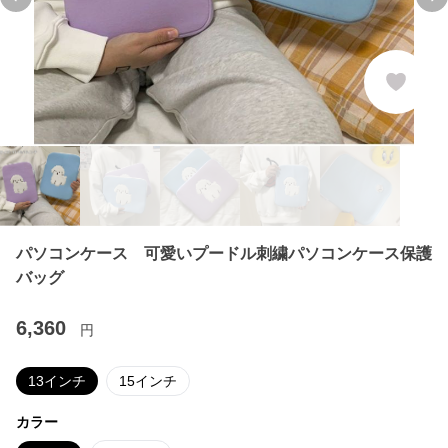
Previous slide
Ne
パソコンケース 可愛いプードル刺繍パソコンケース保護
バッグ
6,360
円
13インチ
15インチ
カラー